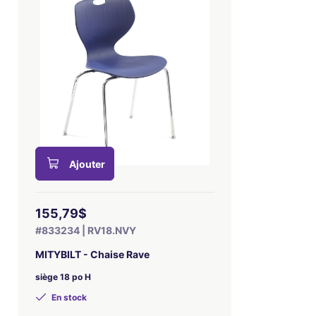
Ajouter
155,79$
#833234 | RV18.NVY
MITYBILT - Chaise Rave
siège 18 po H
En stock