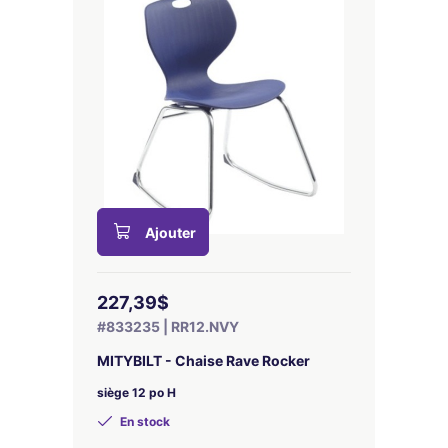
Ajouter
227,39$
#833235 | RR12.NVY
MITYBILT - Chaise Rave Rocker
siège 12 po H
En stock