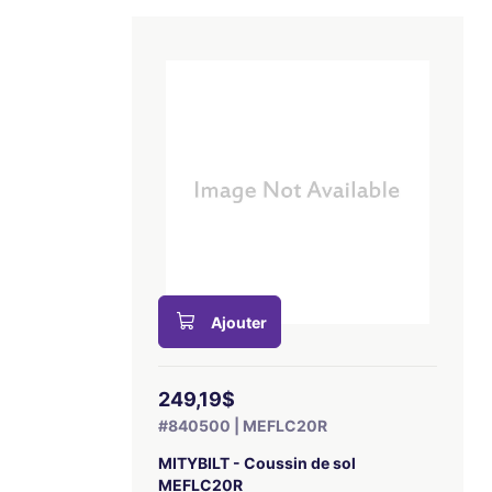
Ajouter
249,19$
#840500 | MEFLC20R
MITYBILT - Coussin de sol
MEFLC20R