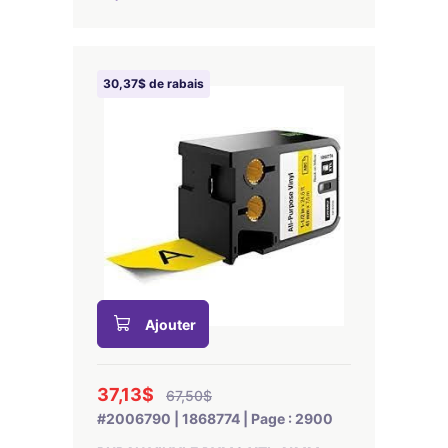
30,37$ de rabais
Ajouter
37,13$
67,50$
#2006790 | 1868774 | Page : 2900