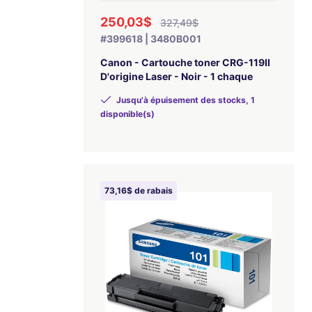
250,03$
327,49$
#399618 | 3480B001
Canon - Cartouche toner CRG-119II
D'origine Laser - Noir - 1 chaque
Jusqu'à épuisement des stocks, 1
disponible(s)
73,16$ de rabais