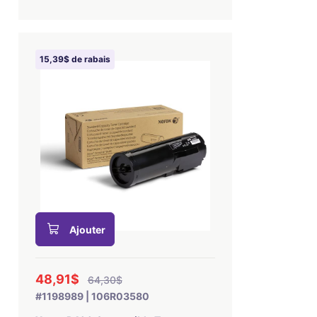
15,39$ de rabais
Ajouter
48,91$
64,30$
#1198989 | 106R03580