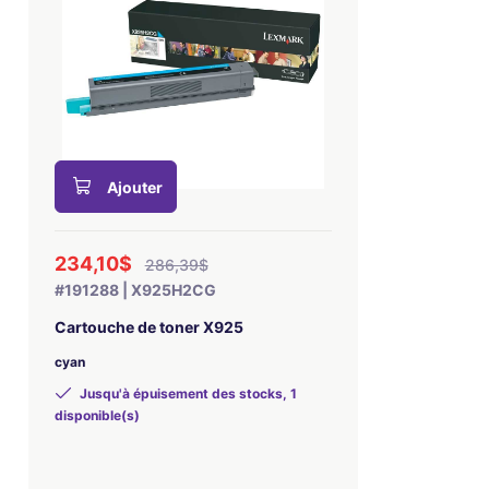
Ajouter
234,10$
286,39$
#191288 | X925H2CG
Cartouche de toner X925
cyan
Jusqu'à épuisement des stocks, 1
disponible(s)