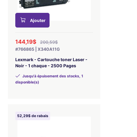
Ajouter
144,19$
200,59$
#766865 | X340A11G
Lexmark - Cartouche toner Laser -
Noir - 1 chaque - 2500 Pages
Jusqu'à épuisement des stocks, 1
disponible(s)
52,29$ de rabais