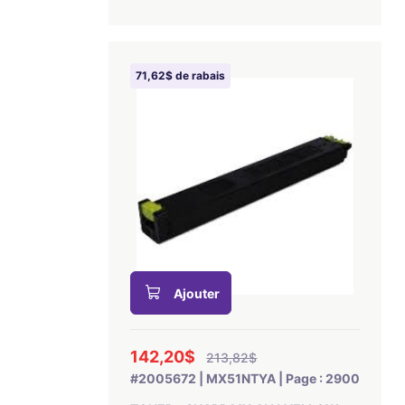
71,62$ de rabais
Ajouter
142,20$
213,82$
#2005672 | MX51NTYA | Page : 2900