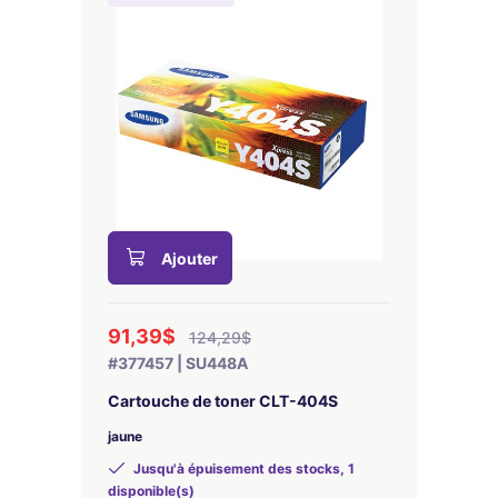
Ajouter
91,39$
124,29$
#377457 | SU448A
Cartouche de toner CLT-404S
jaune
Jusqu'à épuisement des stocks, 1
disponible(s)