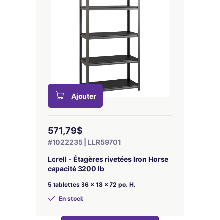
Ajouter
571,79$
#1022235 | LLR59701
Lorell - Étagères rivetées Iron Horse
capacité 3200 lb
5 tablettes 36 x 18 x 72 po. H.
En stock