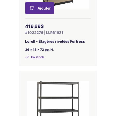
Ajouter
419,69$
#1022276 | LLR61621
Lorell - Étagères rivetées Fortress
36 x 18 x 72 po. H.
En stock