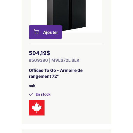
Ajouter
594,19$
#509380 | MVLS72L BLK
Offices To Go - Armoire de
rangement 72"
noir
En stock