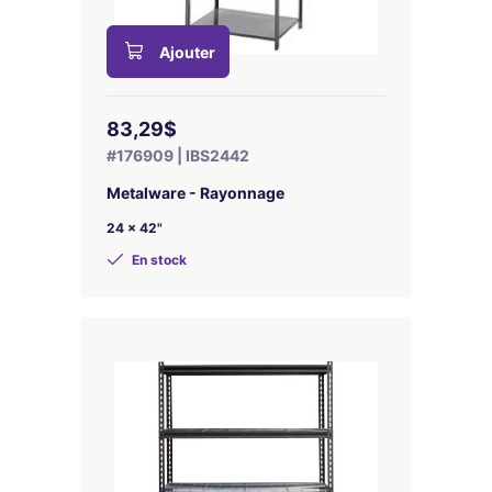
Ajouter
83,29$
#176909 | IBS2442
Metalware - Rayonnage
24 x 42"
En stock