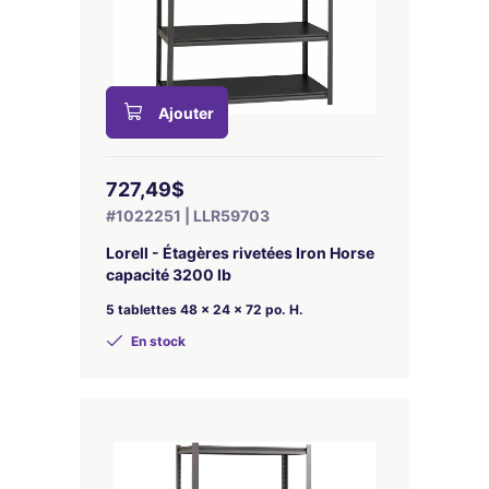
Ajouter
727,49$
#1022251 | LLR59703
Lorell - Étagères rivetées Iron Horse
capacité 3200 lb
5 tablettes 48 x 24 x 72 po. H.
En stock