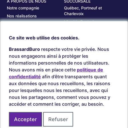
A PROPOS DE NOUS
SUCCURSALE
Notre compagnie
Québec, Portneuf et
Charlevoix
Nos réalisations
Librairie Centrale
Carrières
Saguenay
Nos succursales
Ce site web utilise des cookies.
Sept-Îles
Beauce
BrassardBuro
respecte votre vie privée. Nous
OUTILS
COMPTE
nous engageons ainsi à protéger les
Chercher une cartouche
Connexion
informations personnelles de nos utilisateurs.
Timbres personnalisés
Créer Compte
Nous avons mis en place cette
politique de
Circulaires
confidentialité
afin d’être transparents quant
aux données que nous recueillons, les raisons
pour lesquelles nous les recueillons, avec qui
nous les partageons, comment vous pouvez y
Paiements sécurisés
accéder et comment les corriger, au besoin.
Accepter
Refuser
Joignez-vous à nous sur