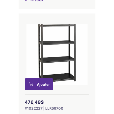
En stock
Ajouter
476,49$
#1022227 | LLR59700