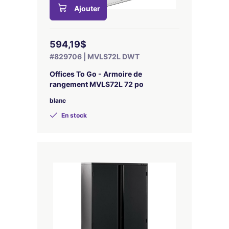
Ajouter
594,19$
#829706 | MVLS72L DWT
Offices To Go - Armoire de
rangement MVLS72L 72 po
blanc
En stock