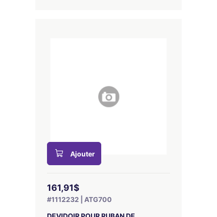
Ajouter
161,91$
#1112232 | ATG700
DEVIDOIR POUR RUBAN DE