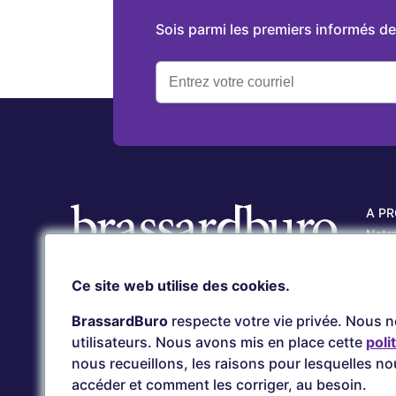
Sois parmi les premiers informés 
A P
Notr
Nos r
Carri
Ce site web utilise des cookies.
Service client
Nos 
(418) 657-5500
BrassardBuro
respecte votre vie privée. Nous 
serviceclient@brassardburo.com
utilisateurs. Nous avons mis en place cette
poli
nous recueillons, les raisons pour lesquelles n
accéder et comment les corriger, au besoin.