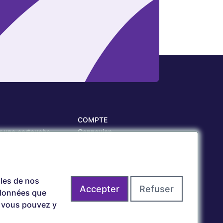
COMPTE
r une cartouche
Connexion
 personnalisés
Créer Compte
es
lles de nos
Accepter
Refuser
 données que
t vous pouvez y