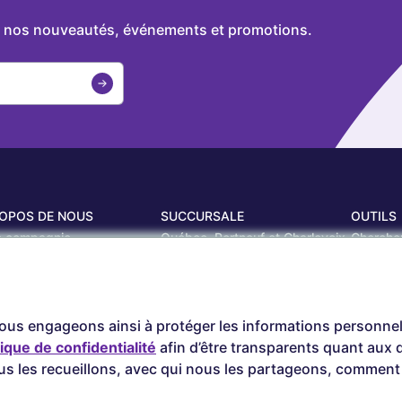
de nos nouveautés, événements et promotions.
ROPOS DE NOUS
SUCCURSALE
OUTILS
e compagnie
Québec, Portneuf et Charlevoix
Cherche
éalisations
Librairie Centrale
Timbres
ères
Saguenay
Circulair
succursales
Sept-Îles
nous engageons ainsi à protéger les informations personne
Beauce
tique de confidentialité
afin d’être transparents quant aux
ous les recueillons, avec qui nous les partageons, commen