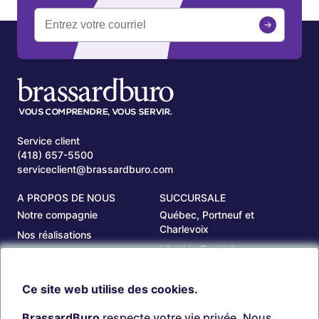
Service client
(418) 657-5500
serviceclient@brassardburo.com
A PROPOS DE NOUS
SUCCURSALE
Notre compagnie
Québec, Portneuf et
Charlevoix
Nos réalisations
Librairie Centrale
Carrières
Saguenay
Nos succursales
Ce site web utilise des cookies.
Sept-Îles
Beauce
BrassardBuro
respecte votre vie privée. Nous