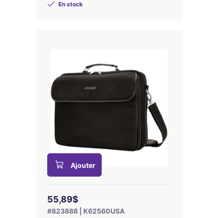
En stock
Ajouter
55,89$
#823888 | K62560USA