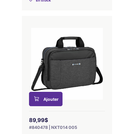
En stock
Ajouter
89,99$
#840478 | NXT014 005