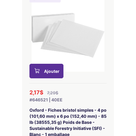
Ajouter
2,17$
7,29$
#646521 | 40EE
Oxford - Fiches bristol simples - 4 po
(101,60 mm) x 6 po (152,40 mm) - 85
lb (38555,35 g) Poids de Base -
Sustainable Forestry Initiative (SFI) -
Blanc - 1 emballage