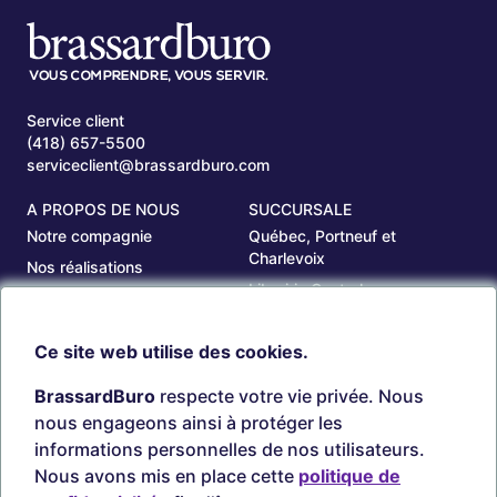
Service client
(418) 657-5500
serviceclient@brassardburo.com
A PROPOS DE NOUS
SUCCURSALE
Notre compagnie
Québec, Portneuf et
Charlevoix
Nos réalisations
Librairie Centrale
Carrières
Saguenay
Nos succursales
Ce site web utilise des cookies.
Sept-Îles
Beauce
BrassardBuro
respecte votre vie privée. Nous
OUTILS
COMPTE
nous engageons ainsi à protéger les
Chercher une cartouche
Connexion
informations personnelles de nos utilisateurs.
Timbres personnalisés
Créer Compte
Nous avons mis en place cette
politique de