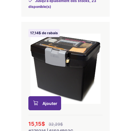
Jusqu'à épuisement des stocks, 23
disponible(s)
17,14$ de rabais
Ajouter
15,15$
32,29$
#279216 | 61504B03C