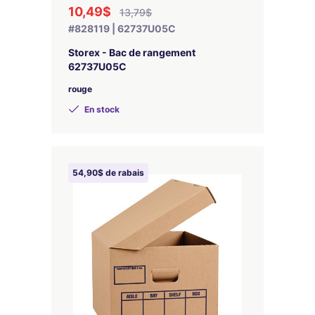
10,49$
13,79$
#828119 | 62737U05C
Storex - Bac de rangement
62737U05C
rouge
En stock
54,90$ de rabais