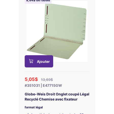
8,64$ de rabais
Ajouter
5,05$
13,69$
#351031 | E47715GW
Globe-Weis Droit Onglet coupé Légal
Recyclé Chemise avec fixateur
format légal