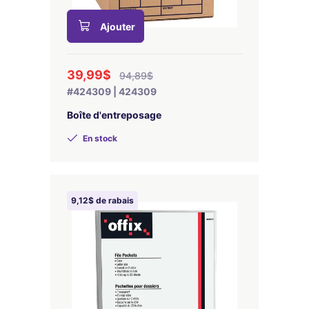
Ajouter
39,99$
94,89$
#424309 | 424309
Boîte d'entreposage
En stock
9,12$ de rabais