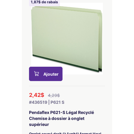
1,87$ de rabais
Ajouter
2,42$
4,29$
#436519 | P621 S
Pendaflex P621-S Légal Recyclé
Chemise à dossier à onglet
supérieur
Onglet coupé droit (à l'unité) format légal