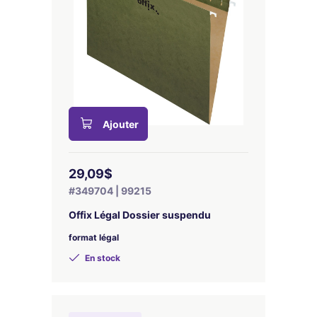
Ajouter
29,09$
#349704 | 99215
Offix Légal Dossier suspendu
format légal
En stock