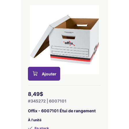
Ajouter
8,49$
#345272 | 6007101
Offix - 6007101 Étui de rangement
À l'unité
En stock