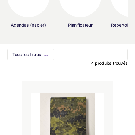
Agendas (papier)
Planificateur
Repertoires t
adr
Tous les filtres
4 produits trouvés