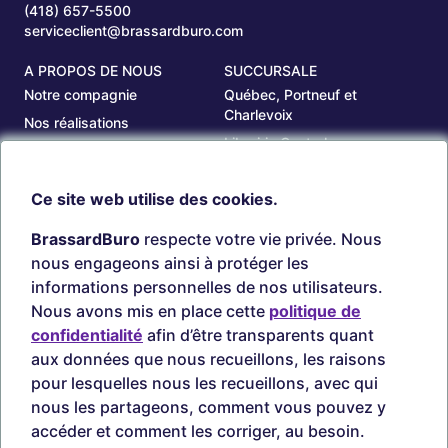
(418) 657-5500
serviceclient@brassardburo.com
A PROPOS DE NOUS
SUCCURSALE
Notre compagnie
Québec, Portneuf et
Charlevoix
Nos réalisations
Librairie Centrale
Carrières
Saguenay
Nos succursales
Ce site web utilise des cookies.
Sept-Îles
Beauce
BrassardBuro
respecte votre vie privée. Nous
OUTILS
COMPTE
nous engageons ainsi à protéger les
Chercher une cartouche
Connexion
informations personnelles de nos utilisateurs.
Timbres personnalisés
Créer Compte
Nous avons mis en place cette
politique de
Circulaires
confidentialité
afin d’être transparents quant
aux données que nous recueillons, les raisons
pour lesquelles nous les recueillons, avec qui
nous les partageons, comment vous pouvez y
Paiements sécurisés
accéder et comment les corriger, au besoin.