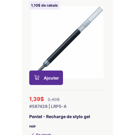
1,10$ de rabais
Ajouter
1,39$
2,49$
#587428 | LRP5-A
Pentel - Recharge de stylo gel
noir
En stock