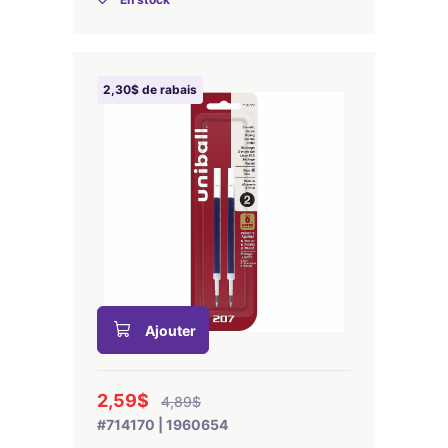
2,30$ de rabais
Ajouter
2,59$
4,89$
#714170 | 1960654