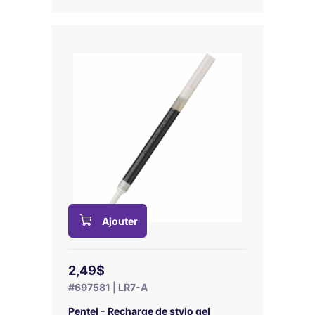
Ajouter
2,49$
#697581 | LR7-A
Pentel - Recharge de stylo gel