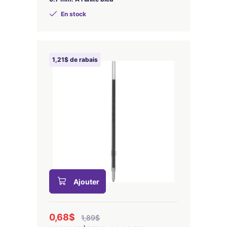
En stock
1,21$ de rabais
Ajouter
0,68$
1,89$