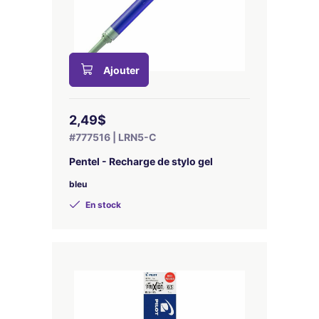
Ajouter
2,49$
#777516 | LRN5-C
Pentel - Recharge de stylo gel
bleu
En stock