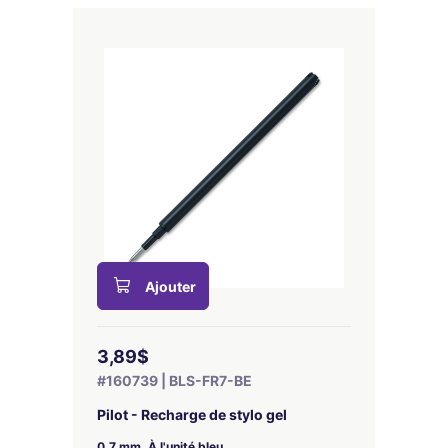
Ajouter
3,89$
#160739 | BLS-FR7-BE
Pilot - Recharge de stylo gel
0.7 mm. À l'unité bleu