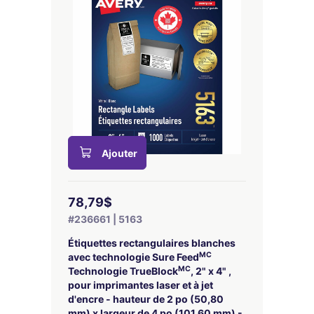
Ajouter
78,79$
#236661 | 5163
Étiquettes rectangulaires blanches
MC
avec technologie Sure Feed
MC
Technologie TrueBlock
, 2" x 4" ,
pour imprimantes laser et à jet
d'encre - hauteur de 2 po (50,80
mm) x largeur de 4 po (101,60 mm) -