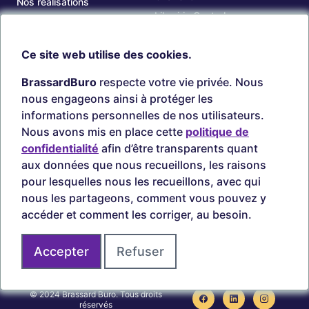
Nos réalisations
Librairie Centrale
Carrières
Saguenay
Nos succursales
Ce site web utilise des cookies.
Sept-Îles
Beauce
BrassardBuro
respecte votre vie privée. Nous
OUTILS
COMPTE
nous engageons ainsi à protéger les
Chercher une cartouche
Connexion
informations personnelles de nos utilisateurs.
Timbres personnalisés
Créer Compte
Nous avons mis en place cette
politique de
Circulaires
confidentialité
afin d’être transparents quant
aux données que nous recueillons, les raisons
pour lesquelles nous les recueillons, avec qui
nous les partageons, comment vous pouvez y
Paiements sécurisés
accéder et comment les corriger, au besoin.
Accepter
Refuser
Joignez-vous à nous sur
© 2024 Brassard Buro. Tous droits
réservés