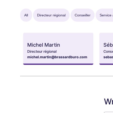
All
Directeur régional
Conseiller
Service 
Michel Martin
Séb
Directeur régional
Conse
michel.martin@brassardburo.com
seba
Wr