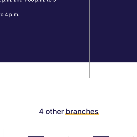
to 4 p.m.
4 other
branches