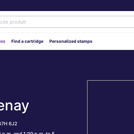
des
Find a cartridge
Personalized stamps
enay
G7H 6J2
 p.m. and 1:00 p.m. to 5